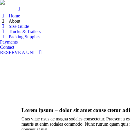
Home
About
Size Guide
Trucks & Trailers
Packing Supplies
Payments
Contact
RESERVE A UNIT
Lorem ipsum – dolor sit amet conse ctetur adip
Cras vitae risus ac magna sodales consectetur. Praesent a e
mauris ut enim sodales commodo. Nunc rutrum quam quis ma
consequat nisl.